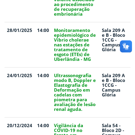
ao procedimento
de recuperação
embrionária
28/01/2025
14:00
Monitoramento
Sala 209 A
epidemiológico de
e B - Bloco
Vibrio cholerae
1CCG -
nas estações de
Campus
tratamento de
Glória
esgoto (ETEs) de
Uberlândia - MG
24/01/2025
14:00
Ultrassonografia
Sala 209 A
modo B, Doppler e
e B - Bloco
Elastografia de
1CCG -
Deformação em
Campus
cadelas com
Glória
piometra para
avaliação de lesão
renal aguda.
20/12/2024
14:00
Vigilância da
Sala 54 -
COVID-19 no
Bloco 2D -