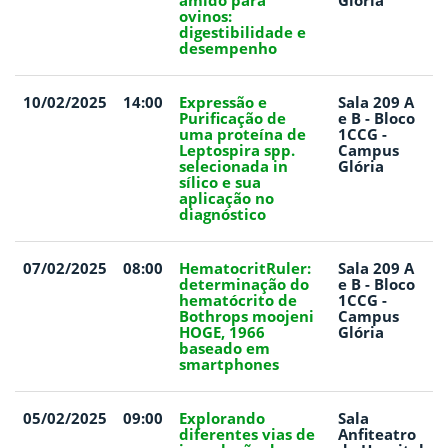
amido para
Glória
ovinos:
digestibilidade e
desempenho
10/02/2025
14:00
Expressão e
Sala 209 A
Purificação de
e B - Bloco
uma proteína de
1CCG -
Leptospira spp.
Campus
selecionada in
Glória
sílico e sua
aplicação no
diagnóstico
07/02/2025
08:00
HematocritRuler:
Sala 209 A
determinação do
e B - Bloco
hematócrito de
1CCG -
Bothrops moojeni
Campus
HOGE, 1966
Glória
baseado em
smartphones
05/02/2025
09:00
Explorando
Sala
diferentes vias de
Anfiteatro