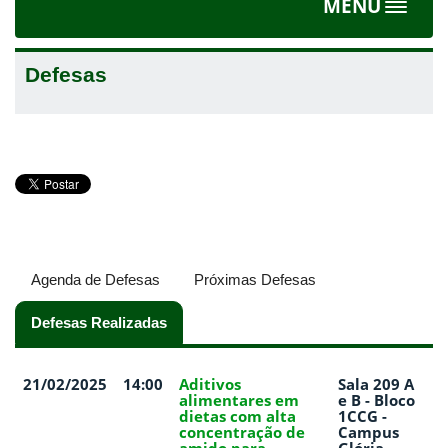
MENU
Toggle
navigat
Defesas
Agenda de Defesas
Próximas Defesas
Defesas Realizadas
(aba ativa)
21/02/2025
14:00
Aditivos
Sala 209 A
alimentares em
e B - Bloco
dietas com alta
1CCG -
concentração de
Campus