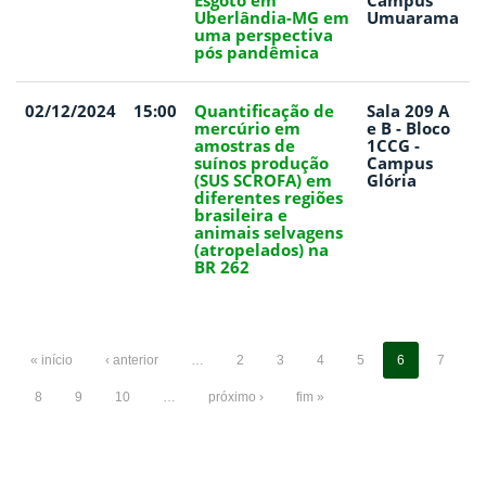
Esgoto em
Campus
Uberlândia-MG em
Umuarama
uma perspectiva
pós pandêmica
02/12/2024
15:00
Quantificação de
Sala 209 A
mercúrio em
e B - Bloco
amostras de
1CCG -
suínos produção
Campus
(SUS SCROFA) em
Glória
diferentes regiões
brasileira e
animais selvagens
(atropelados) na
BR 262
« início
‹ anterior
…
2
3
4
5
6
7
8
9
10
…
próximo ›
fim »