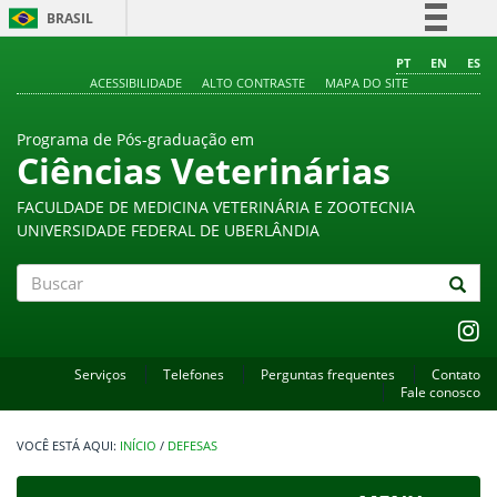
BRASIL
Simplifique!
PT
EN
ES
ACESSIBILIDADE
ALTO CONTRASTE
MAPA DO SITE
Comunica BR
Participe
Programa de Pós-graduação em
Acesso à informação
Ciências Veterinárias
Legislação
FACULDADE DE MEDICINA VETERINÁRIA E ZOOTECNIA
Canais
UNIVERSIDADE FEDERAL DE UBERLÂNDIA
Buscar
Serviços
Telefones
Perguntas frequentes
Contato
Fale conosco
INÍCIO
/
DEFESAS