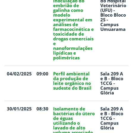
inoculação do
do Hospital
embrião de
Veterinário
galinha como
(UFU) -
modelo
Bloco Bloco
experimental em
2S -
análises de
Campus
farmacocinética e
Umuarama
toxicidade de
drogas comerciais
e
nanoformulações
lipídicas e
poliméricas
04/02/2025
09:00
Perfil ambiental
Sala 209 A
da produção de
e B - Bloco
leite orgânico no
1CCG -
sudeste do Brasil
Campus
Glória
30/01/2025
08:30
Isolamento de
Sala 209 A
bactérias do útero
e B - Bloco
de éguas
1CCG -
utilizando o
Campus
lavado de alto
Glória
volume associado