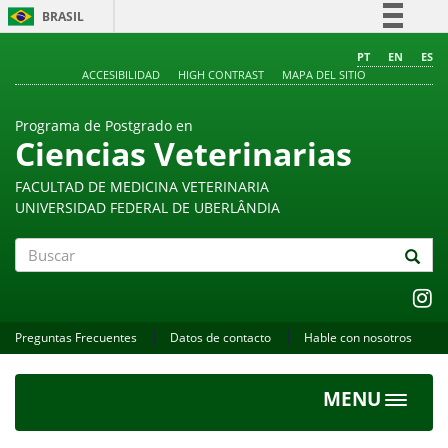
BRASIL
Simplifique!
PT
EN
ES
ACCESIBILIDAD
HIGH CONTRAST
MAPA DEL SITIO
Comunica BR
Participe
Programa de Postgrado en
Acesso à informação
Ciencias Veterinarias
Legislação
FACULTAD DE MEDICINA VETERINARIA
Canais
UNIVERSIDAD FEDERAL DE UBERLÂNDIA
Buscar
Preguntas Frecuentes
Datos de contacto
Hable con nosotros
MENU
Toggle
navigat