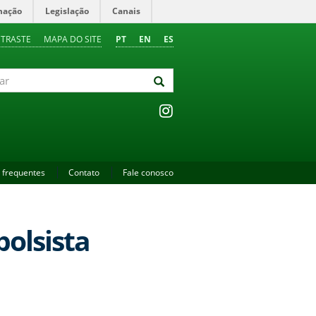
mação
Legislação
Canais
NTRASTE
MAPA DO SITE
PT
EN
ES
 frequentes
Contato
Fale conosco
bolsista