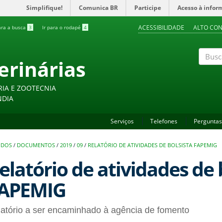
Simplifique!
Comunica BR
Participe
Acesso à infor
ACESSIBILIDADE
ALTO CO
ara a busca
3
Ir para o rodapé
4
erinárias
Buscar
RIA E ZOOTECNIA
NDIA
Serviços
Telefones
Perguntas
UDOS
/
DOCUMENTOS
/
2019
/
09
/
RELATÓRIO DE ATIVIDADES DE BOLSISTA FAPEMIG
elatório de atividades de 
APEMIG
atório a ser encaminhado à agência de fomento