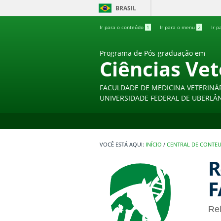
BRASIL
Ir para o conteúdo
1
Ir para o menu
2
Ir p
Programa de Pós-graduação em
Ciências Vet
FACULDADE DE MEDICINA VETERINÁ
UNIVERSIDADE FEDERAL DE UBERLÂ
INÍCIO
/
CENTRAL DE CONTE
R
F
Rel