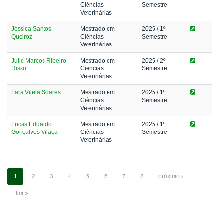
Ciências
Semestre
Veterinárias
Jéssica Santos
Mestrado em
2025
/ 1º
Queiroz
Ciências
Semestre
Veterinárias
Julio Marcos Ribeiro
Mestrado em
2025
/ 2º
Risso
Ciências
Semestre
Veterinárias
Lara Vilela Soares
Mestrado em
2025
/ 1º
Ciências
Semestre
Veterinárias
Lucas Eduardo
Mestrado em
2025
/ 1º
Gonçalves Vilaça
Ciências
Semestre
Veterinárias
1
2
3
4
5
6
7
8
próximo ›
fim »