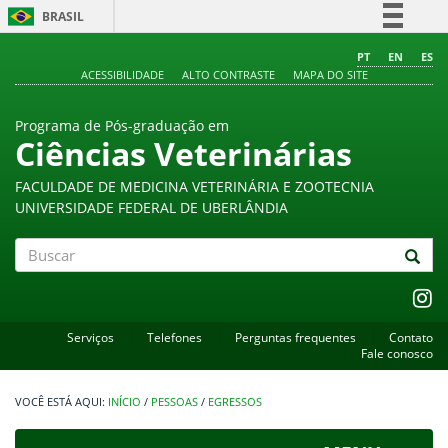
BRASIL
Simplifique!
PT
EN
ES
ACESSIBILIDADE
ALTO CONTRASTE
MAPA DO SITE
Comunica BR
Participe
Programa de Pós-graduação em
Acesso à informação
Ciências Veterinárias
Legislação
FACULDADE DE MEDICINA VETERINÁRIA E ZOOTECNIA
Canais
UNIVERSIDADE FEDERAL DE UBERLÂNDIA
Buscar
Serviços
Telefones
Perguntas frequentes
Contato
Fale conosco
INÍCIO
/
PESSOAS
/
EGRESSOS