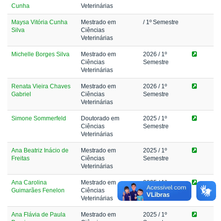
Cunha
Veterinárias
Maysa Vitória Cunha
Mestrado em
/ 1º Semestre
Silva
Ciências
Veterinárias
Michelle Borges Silva
Mestrado em
2026
/ 1º
Ciências
Semestre
Veterinárias
Renata Vieira Chaves
Mestrado em
2026
/ 1º
Gabriel
Ciências
Semestre
Veterinárias
Simone Sommerfeld
Doutorado em
2025
/ 1º
Ciências
Semestre
Veterinárias
Ana Beatriz Inácio de
Mestrado em
2025
/ 1º
Freitas
Ciências
Semestre
Veterinárias
Ana Carolina
Mestrado em
2025
/ 1º
Guimarães Fenelon
Ciências
Semestre
Veterinárias
Ana Flávia de Paula
Mestrado em
2025
/ 1º