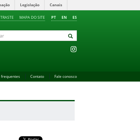
mação
Legislação
Canais
NTRASTE
MAPA DO SITE
PT
EN
ES
 frequentes
Contato
Fale conosco