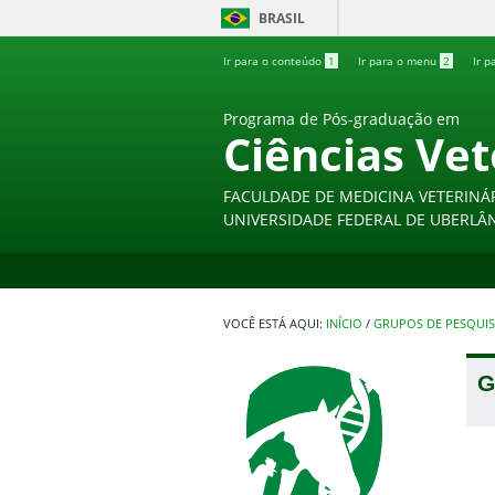
BRASIL
Ir para o conteúdo
1
Ir para o menu
2
Ir p
Programa de Pós-graduação em
Ciências Vet
FACULDADE DE MEDICINA VETERINÁ
UNIVERSIDADE FEDERAL DE UBERLÂ
INÍCIO
/
GRUPOS DE PESQUI
G