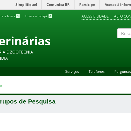
Simplifique!
Comunica BR
Participe
Acesso à infor
ACESSIBILIDADE
ALTO CO
ara a busca
3
Ir para o rodapé
4
erinárias
Buscar
RIA E ZOOTECNIA
NDIA
Serviços
Telefones
Perguntas
SA
rupos de Pesquisa