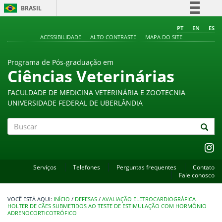
BRASIL
Simplifique!
PT
EN
ES
ACESSIBILIDADE
ALTO CONTRASTE
MAPA DO SITE
Comunica BR
Participe
Programa de Pós-graduação em
Acesso à informação
Ciências Veterinárias
Legislação
FACULDADE DE MEDICINA VETERINÁRIA E ZOOTECNIA
Canais
UNIVERSIDADE FEDERAL DE UBERLÂNDIA
Buscar
Serviços
Telefones
Perguntas frequentes
Contato
Fale conosco
INÍCIO
/
DEFESAS
/
AVALIAÇÃO ELETROCARDIOGRÁFICA
HOLTER DE CÃES SUBMETIDOS AO TESTE DE ESTIMULAÇÃO COM HORMÔNIO
ADRENOCORTICOTRÓFICO