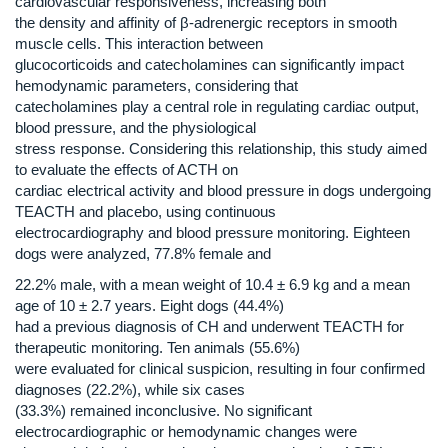
cardiovascular responsiveness, increasing both
the density and affinity of β-adrenergic receptors in smooth
muscle cells. This interaction between
glucocorticoids and catecholamines can significantly impact
hemodynamic parameters, considering that
catecholamines play a central role in regulating cardiac output,
blood pressure, and the physiological
stress response. Considering this relationship, this study aimed
to evaluate the effects of ACTH on
cardiac electrical activity and blood pressure in dogs undergoing
TEACTH and placebo, using continuous
electrocardiography and blood pressure monitoring. Eighteen
dogs were analyzed, 77.8% female and
22.2% male, with a mean weight of 10.4 ± 6.9 kg and a mean
age of 10 ± 2.7 years. Eight dogs (44.4%)
had a previous diagnosis of CH and underwent TEACTH for
therapeutic monitoring. Ten animals (55.6%)
were evaluated for clinical suspicion, resulting in four confirmed
diagnoses (22.2%), while six cases
(33.3%) remained inconclusive. No significant
electrocardiographic or hemodynamic changes were