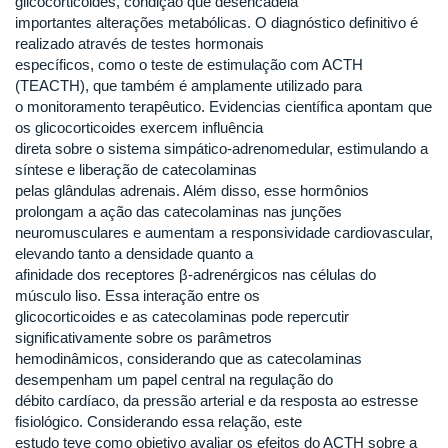
glicocorticoides, condição que desencadeia
importantes alterações metabólicas. O diagnóstico definitivo é
realizado através de testes hormonais
específicos, como o teste de estimulação com ACTH
(TEACTH), que também é amplamente utilizado para
o monitoramento terapêutico. Evidencias científica apontam que
os glicocorticoides exercem influência
direta sobre o sistema simpático-adrenomedular, estimulando a
síntese e liberação de catecolaminas
pelas glândulas adrenais. Além disso, esse hormônios
prolongam a ação das catecolaminas nas junções
neuromusculares e aumentam a responsividade cardiovascular,
elevando tanto a densidade quanto a
afinidade dos receptores β-adrenérgicos nas células do
músculo liso. Essa interação entre os
glicocorticoides e as catecolaminas pode repercutir
significativamente sobre os parâmetros
hemodinâmicos, considerando que as catecolaminas
desempenham um papel central na regulação do
débito cardíaco, da pressão arterial e da resposta ao estresse
fisiológico. Considerando essa relação, este
estudo teve como objetivo avaliar os efeitos do ACTH sobre a