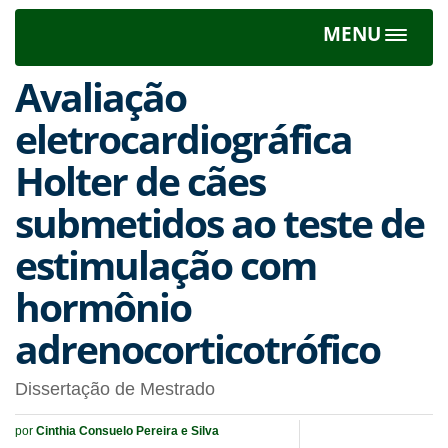
MENU
Toggle
navigat
Avaliação
eletrocardiográfica
Holter de cães
submetidos ao teste de
estimulação com
hormônio
adrenocorticotrófico
Dissertação de Mestrado
por
Cinthia Consuelo Pereira e Silva