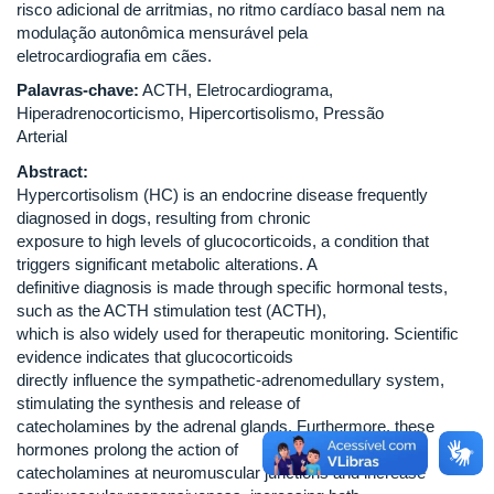
risco adicional de arritmias, no ritmo cardíaco basal nem na
modulação autonômica mensurável pela
eletrocardiografia em cães.
Palavras-chave:
ACTH, Eletrocardiograma,
Hiperadrenocorticismo, Hipercortisolismo, Pressão
Arterial
Abstract:
Hypercortisolism (HC) is an endocrine disease frequently
diagnosed in dogs, resulting from chronic
exposure to high levels of glucocorticoids, a condition that
triggers significant metabolic alterations. A
definitive diagnosis is made through specific hormonal tests,
such as the ACTH stimulation test (ACTH),
which is also widely used for therapeutic monitoring. Scientific
evidence indicates that glucocorticoids
directly influence the sympathetic-adrenomedullary system,
stimulating the synthesis and release of
catecholamines by the adrenal glands. Furthermore, these
hormones prolong the action of
catecholamines at neuromuscular junctions and increase