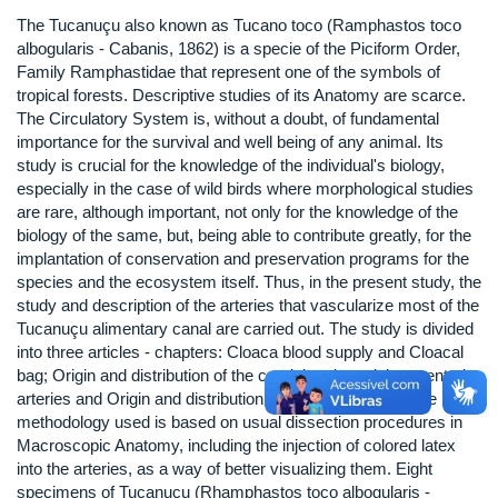
The Tucanuçu also known as Tucano toco (Ramphastos toco
albogularis - Cabanis, 1862) is a specie of the Piciform Order,
Family Ramphastidae that represent one of the symbols of
tropical forests. Descriptive studies of its Anatomy are scarce.
The Circulatory System is, without a doubt, of fundamental
importance for the survival and well being of any animal. Its
study is crucial for the knowledge of the individual's biology,
especially in the case of wild birds where morphological studies
are rare, although important, not only for the knowledge of the
biology of the same, but, being able to contribute greatly, for the
implantation of conservation and preservation programs for the
species and the ecosystem itself. Thus, in the present study, the
study and description of the arteries that vascularize most of the
Tucanuçu alimentary canal are carried out. The study is divided
into three articles - chapters: Cloaca blood supply and Cloacal
bag; Origin and distribution of the cranial and caudal mesenteric
arteries and Origin and distribution of the celiac artery. The
methodology used is based on usual dissection procedures in
Macroscopic Anatomy, including the injection of colored latex
into the arteries, as a way of better visualizing them. Eight
specimens of Tucanuçu (Rhamphastos toco albogularis -