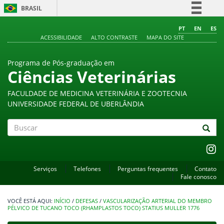
BRASIL
Simplifique!
PT
EN
ES
ACESSIBILIDADE
ALTO CONTRASTE
MAPA DO SITE
Comunica BR
Participe
Programa de Pós-graduação em
Acesso à informação
Ciências Veterinárias
Legislação
FACULDADE DE MEDICINA VETERINÁRIA E ZOOTECNIA
Canais
UNIVERSIDADE FEDERAL DE UBERLÂNDIA
Buscar
Serviços
Telefones
Perguntas frequentes
Contato
Fale conosco
INÍCIO
/
DEFESAS
/
VASCULARIZAÇÃO ARTERIAL DO MEMBRO
PÉLVICO DE TUCANO TOCO (RHAMPLASTOS TOCO) STATIUS MULLER 1776