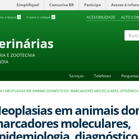
Simplifique!
Comunica BR
Participe
Acesso à infor
ACESSIBILIDADE
ALTO CO
ara a busca
3
Ir para o rodapé
4
erinárias
Buscar
RIA E ZOOTECNIA
NDIA
Serviços
Telefones
Perguntas
SA
/
NEOPLASIAS EM ANIMAIS DOMÉSTICOS: MARCADORES MOLECULARES, EPIDEMIOL
eoplasias em animais do
arcadores moleculares,
pidemiologia, diagnóstico