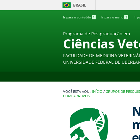
BRASIL
Ir para o conteúdo
1
Ir para o menu
2
Ir p
Programa de Pós-graduação em
Ciências Vet
FACULDADE DE MEDICINA VETERINÁ
UNIVERSIDADE FEDERAL DE UBERLÂ
INÍCIO
/
GRUPOS DE PESQUI
COMPARATIVOS
N
m
e