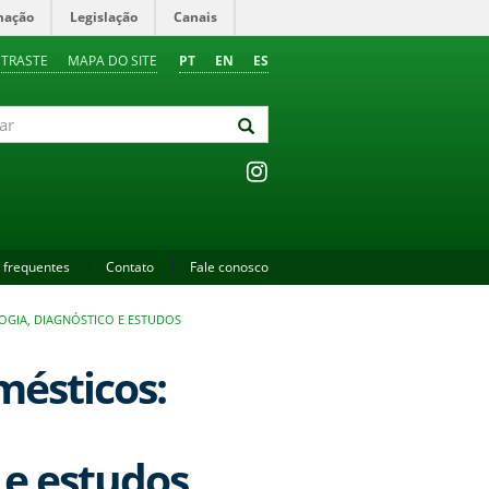
mação
Legislação
Canais
NTRASTE
MAPA DO SITE
PT
EN
ES
 frequentes
Contato
Fale conosco
OGIA, DIAGNÓSTICO E ESTUDOS
mésticos:
 e estudos