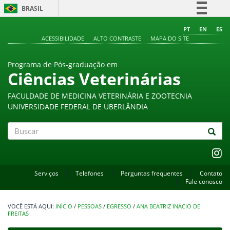
BRASIL
Simplifique!
PT
EN
ES
ACESSIBILIDADE
ALTO CONTRASTE
MAPA DO SITE
Comunica BR
Participe
Programa de Pós-graduação em
Acesso à informação
Ciências Veterinárias
Legislação
FACULDADE DE MEDICINA VETERINÁRIA E ZOOTECNIA
Canais
UNIVERSIDADE FEDERAL DE UBERLÂNDIA
Buscar
Serviços
Telefones
Perguntas frequentes
Contato
Fale conosco
INÍCIO
/
PESSOAS
/
EGRESSO
/
ANA BEATRIZ INÁCIO DE
FREITAS