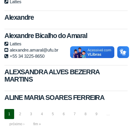
Lattes
Alexandre
Alexandre Bicalho do Amaral
Lattes
alexandre.amaral@ufu.br
+55 34 3225-8650
ALEXSANDRA ALVES BEZERRA
MARTINS
ALINE MARIA SOARES FERREIRA
1
2
3
4
5
6
7
8
9
…
próximo ›
fim »