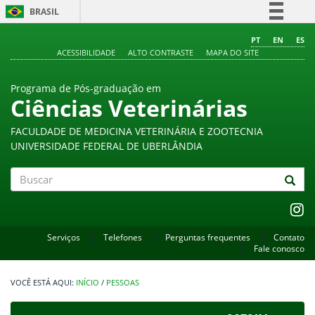
BRASIL
Simplifique!
PT
EN
ES
ACESSIBILIDADE
ALTO CONTRASTE
MAPA DO SITE
Comunica BR
Participe
Programa de Pós-graduação em
Acesso à informação
Ciências Veterinárias
Legislação
FACULDADE DE MEDICINA VETERINÁRIA E ZOOTECNIA
Canais
UNIVERSIDADE FEDERAL DE UBERLÂNDIA
Buscar
Serviços
Telefones
Perguntas frequentes
Contato
Fale conosco
INÍCIO
/
PESSOAS