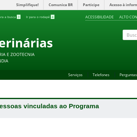
Simplifique!
Comunica BR
Participe
Acesso à infor
ACESSIBILIDADE
ALTO CO
ara a busca
3
Ir para o rodapé
4
erinárias
Buscar
RIA E ZOOTECNIA
NDIA
Serviços
Telefones
Perguntas
essoas vinculadas ao Programa