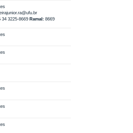
tes
eirajunior.ra@ufu.br
 34 3225-8669
Ramal:
8669
tes
tes
tes
tes
tes