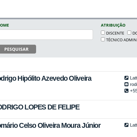
OME
ATRIBUIÇÃO
DISCENTE
D
TÉCNICO ADMIN
PESQUISAR
drigo Hipólito Azevedo Oliveira
Lat
rod
+55
DRIGO LOPES DE FELIPE
mário Celso Oliveira Moura Júnior
Lat