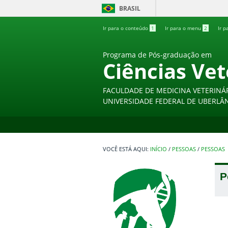
BRASIL
Ir para o conteúdo
1
Ir para o menu
2
Ir p
Programa de Pós-graduação em
Ciências Vet
FACULDADE DE MEDICINA VETERINÁ
UNIVERSIDADE FEDERAL DE UBERLÂ
INÍCIO
/
PESSOAS
/
PESSOAS
P