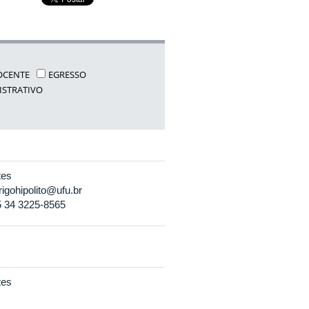
OCENTE
EGRESSO
ISTRATIVO
tes
rigohipolito@ufu.br
 34 3225-8565
tes