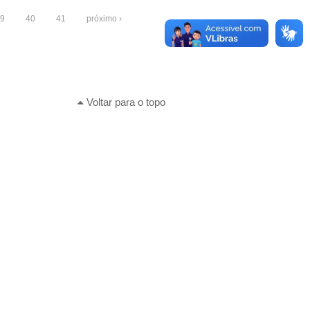
9
40
41
próximo ›
Voltar para o topo