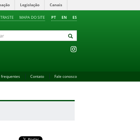
mação
Legislação
Canais
NTRASTE
MAPA DO SITE
PT
EN
ES
 frequentes
Contato
Fale conosco