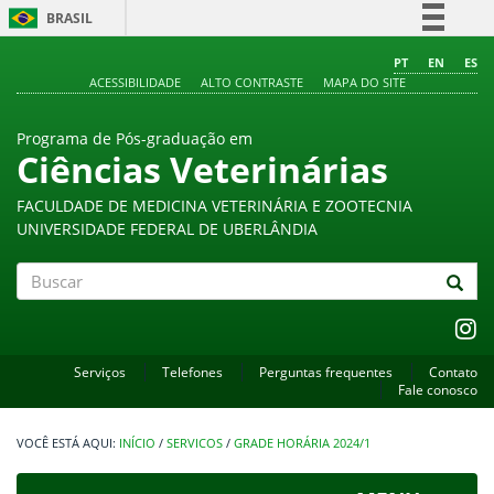
BRASIL
Simplifique!
PT
EN
ES
ACESSIBILIDADE
ALTO CONTRASTE
MAPA DO SITE
Comunica BR
Participe
Programa de Pós-graduação em
Acesso à informação
Ciências Veterinárias
Legislação
FACULDADE DE MEDICINA VETERINÁRIA E ZOOTECNIA
Canais
UNIVERSIDADE FEDERAL DE UBERLÂNDIA
Buscar
Serviços
Telefones
Perguntas frequentes
Contato
Fale conosco
INÍCIO
/
SERVICOS
/
GRADE HORÁRIA 2024/1