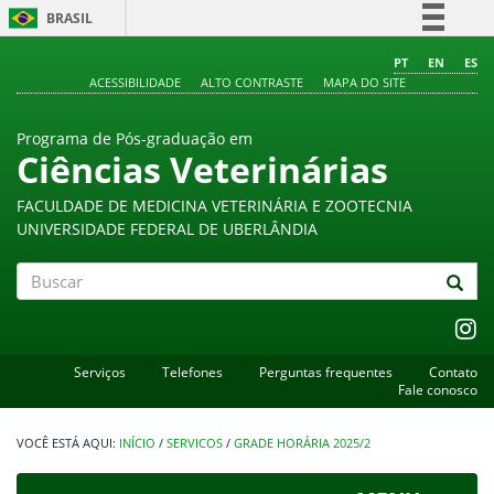
BRASIL
Simplifique!
PT
EN
ES
ACESSIBILIDADE
ALTO CONTRASTE
MAPA DO SITE
Comunica BR
Participe
Programa de Pós-graduação em
Acesso à informação
Ciências Veterinárias
Legislação
FACULDADE DE MEDICINA VETERINÁRIA E ZOOTECNIA
Canais
UNIVERSIDADE FEDERAL DE UBERLÂNDIA
Buscar
Serviços
Telefones
Perguntas frequentes
Contato
Fale conosco
INÍCIO
/
SERVICOS
/
GRADE HORÁRIA 2025/2