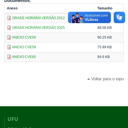
Documentos:
Anexo
Tamanho
GRADE HORÁRIA VERSÃO 2012
67.5 KB
GRADE HORÁRIA VERSÃO 2025
88.06 KB
ANEXO CVE56
90.25 KB
ANEXO CVE59
75.99 KB
ANEXO CVE60
94.6 KB
Voltar para o topo
UFU