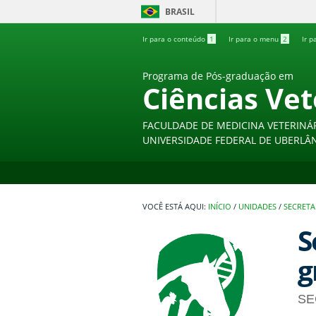
BRASIL
Ir para o conteúdo
1
Ir para o menu
2
Ir p
Programa de Pós-graduação em
Ciências Vet
FACULDADE DE MEDICINA VETERINÁ
UNIVERSIDADE FEDERAL DE UBERLÂ
INÍCIO
/
UNIDADES
/
SECRETA
S
g
SE