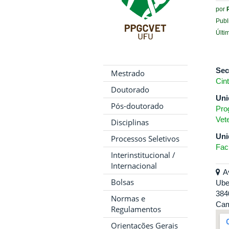
por
Publ
Últi
Sec
Mestrado
Cin
Doutorado
Uni
Pós-doutorado
Pro
Vete
Disciplinas
Uni
Processos Seletivos
Fac
Interinstitucional /
Internacional
A
Bolsas
Ube
384
Normas e
Cam
Regulamentos
Orientações Gerais