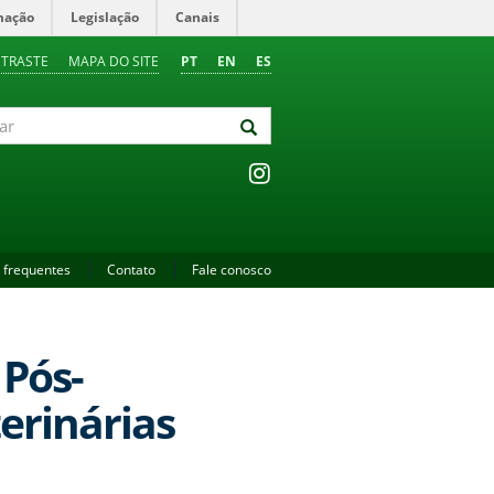
mação
Legislação
Canais
NTRASTE
MAPA DO SITE
PT
EN
ES
 frequentes
Contato
Fale conosco
 Pós-
erinárias