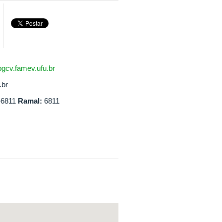
pgcv.famev.ufu.br
.br
-6811
Ramal:
6811