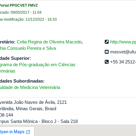
Portal PPGCVET FMVZ
icado: 09/05/2017 - 11:04
ma modificação: 12/12/2022 - 16:33
retário:
Celia Regina de Oliveira Macedo
,
http://www.p
thia Consuelo Pereira e Silva
mesvet@ufu
dade Superior:
+55 34 2512
grama de Pós-graduação em Ciências
rinárias
dades Subordinadas:
uldade de Medicina Veterinária
venida João Naves de Ávila, 2121
rlândia, Minas Gerais, Brasil
08-144
pus Santa Mônica - Bloco J - Sala 218