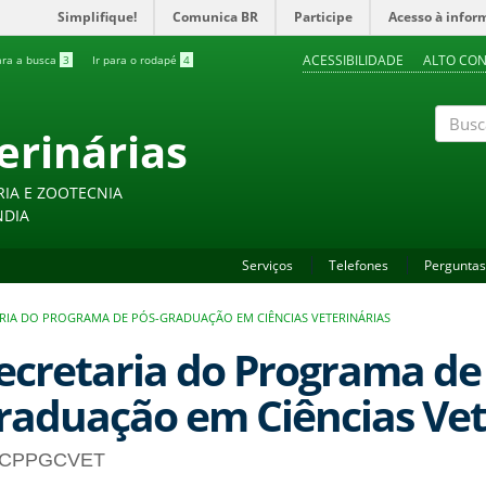
Simplifique!
Comunica BR
Participe
Acesso à infor
ACESSIBILIDADE
ALTO CO
ara a busca
3
Ir para o rodapé
4
erinárias
Buscar
RIA E ZOOTECNIA
NDIA
Serviços
Telefones
Perguntas
RIA DO PROGRAMA DE PÓS-GRADUAÇÃO EM CIÊNCIAS VETERINÁRIAS
ecretaria do Programa de
raduação em Ciências Vet
CPPGCVET