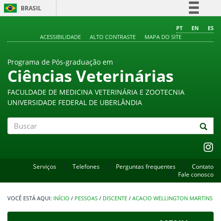
BRASIL
Simplifique!
PT
EN
ES
ACESSIBILIDADE
ALTO CONTRASTE
MAPA DO SITE
Comunica BR
Participe
Programa de Pós-graduação em
Acesso à informação
Ciências Veterinárias
Legislação
FACULDADE DE MEDICINA VETERINÁRIA E ZOOTECNIA
Canais
UNIVERSIDADE FEDERAL DE UBERLÂNDIA
Buscar
Serviços
Telefones
Perguntas frequentes
Contato
Fale conosco
INÍCIO
/
PESSOAS
/
DISCENTE
/
ACACIO WELLINGTON MARTINS