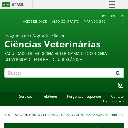
BRASIL
Simplifique!
PT
EN
ES
ACESSIBILIDADE
ALTO CONTRASTE
MAPA DO SITE
Comunica BR
Participe
Programa de Pós-graduação em
Acesso à informação
Ciências Veterinárias
Legislação
FACULDADE DE MEDICINA VETERINÁRIA E ZOOTECNIA
Canais
UNIVERSIDADE FEDERAL DE UBERLÂNDIA
Buscar
Serviços
Telefones
Perguntas frequentes
Contato
Fale conosco
INÍCIO
/
PESSOAS
/
EGRESSO
/
ALINE MARIA SOARES FERREIRA