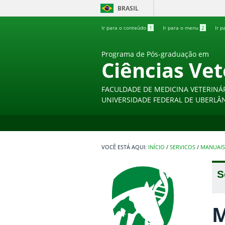
BRASIL
Ir para o conteúdo
1
Ir para o menu
2
Ir p
Programa de Pós-graduação em
Ciências Vet
FACULDADE DE MEDICINA VETERINÁ
UNIVERSIDADE FEDERAL DE UBERLÂ
INÍCIO
/
SERVICOS
/
MANUAIS 
S
M