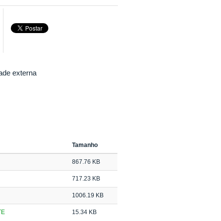
ade externa
Tamanho
867.76 KB
717.23 KB
1006.19 KB
TE
15.34 KB