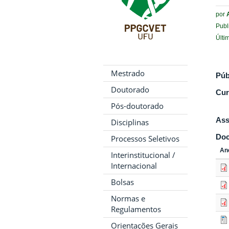
por
Publ
Últi
Mestrado
Púb
Doutorado
Cur
Pós-doutorado
Ass
Disciplinas
Do
Processos Seletivos
An
Interinstitucional /
Internacional
Bolsas
Normas e
Regulamentos
Orientações Gerais