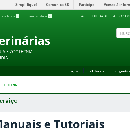
Simplifique!
Comunica BR
Participe
Acesso à infor
ACESSIBILIDADE
ALTO CO
ara a busca
3
Ir para o rodapé
4
erinárias
Buscar
RIA E ZOOTECNIA
NDIA
Serviços
Telefones
Perguntas
E TUTORIAIS
erviço
anuais e Tutoriais