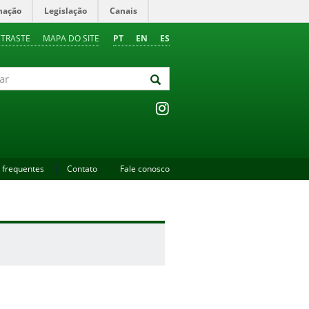
mação
Legislação
Canais
NTRASTE
MAPA DO SITE
PT
EN
ES
 frequentes
Contato
Fale conosco