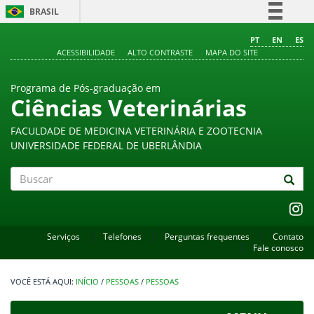
BRASIL
Simplifique!
PT
EN
ES
ACESSIBILIDADE
ALTO CONTRASTE
MAPA DO SITE
Comunica BR
Participe
Programa de Pós-graduação em
Acesso à informação
Ciências Veterinárias
Legislação
FACULDADE DE MEDICINA VETERINÁRIA E ZOOTECNIA
Canais
UNIVERSIDADE FEDERAL DE UBERLÂNDIA
Buscar
Serviços
Telefones
Perguntas frequentes
Contato
Fale conosco
INÍCIO
/
PESSOAS
/
PESSOAS