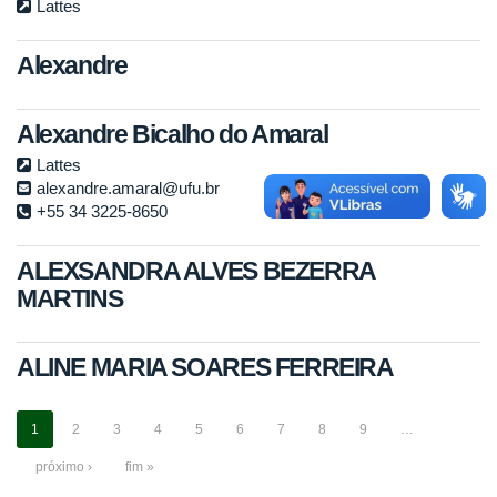
Lattes
Alexandre
Alexandre Bicalho do Amaral
Lattes
alexandre.amaral@ufu.br
+55 34 3225-8650
ALEXSANDRA ALVES BEZERRA
MARTINS
ALINE MARIA SOARES FERREIRA
1
2
3
4
5
6
7
8
9
…
próximo ›
fim »