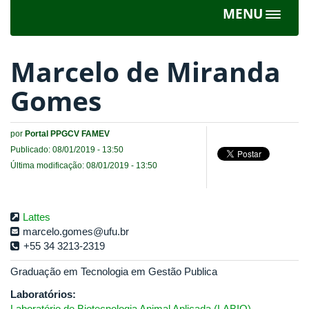
MENU
Toggle
navigat
Marcelo de Miranda
Gomes
por
Portal PPGCV FAMEV
Publicado: 08/01/2019 - 13:50
Última modificação: 08/01/2019 - 13:50
Lattes
marcelo.gomes@ufu.br
+55 34 3213-2319
Graduação em Tecnologia em Gestão Publica
Laboratórios:
Laboratório de Biotecnologia Animal Aplicada (LABIO)