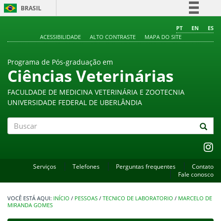
BRASIL
Simplifique!
PT
EN
ES
ACESSIBILIDADE
ALTO CONTRASTE
MAPA DO SITE
Comunica BR
Participe
Programa de Pós-graduação em
Acesso à informação
Ciências Veterinárias
Legislação
FACULDADE DE MEDICINA VETERINÁRIA E ZOOTECNIA
Canais
UNIVERSIDADE FEDERAL DE UBERLÂNDIA
Buscar
Serviços
Telefones
Perguntas frequentes
Contato
Fale conosco
INÍCIO
/
PESSOAS
/
TECNICO DE LABORATORIO
/
MARCELO DE
MIRANDA GOMES